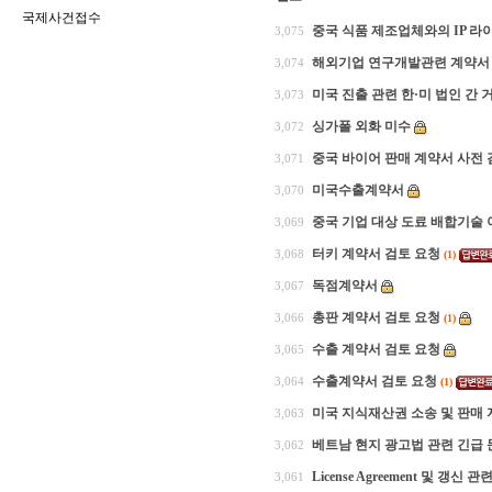
국제사건접수
중국 식품 제조업체와의 IP 
3,075
해외기업 연구개발관련 계약서
3,074
미국 진출 관련 한·미 법인 간
3,073
싱가폴 외화 미수
3,072
중국 바이어 판매 계약서 사전 
3,071
미국수출계약서
3,070
중국 기업 대상 도료 배합기술 
3,069
터키 계약서 검토 요청
3,068
(1)
독점계약서
3,067
총판 계약서 검토 요청
3,066
(1)
수출 계약서 검토 요청
3,065
수출계약서 검토 요청
3,064
(1)
미국 지식재산권 소송 및 판매
3,063
베트남 현지 광고법 관련 긴급 
3,062
License Agreement 및 갱신 관
3,061