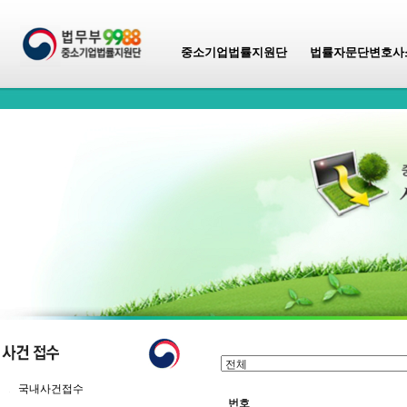
중소기업법률지원단
법률자문단변호사
국내사건접수
번호