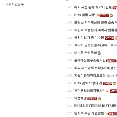
국제사건접수
해외 독점 판매 계약서 검토
1,140
NDA 법률 자문
1,139
(1)
프랑스 지적재산권 관련 소송 
1,138
이란내 독점판매 계약서 법률
1,137
해외기업 대금 미수금
1,136
계약서 검토요청-에코웨이브-Ko
1,135
미수금 관련문의
1,134
손해배상청구소송의건
1,133
해외 제조업체 위탁(OEM)생산
1,132
기술이전계약검토요청-Kotra 
1,131
NDA 검토 요청의 건
1,130
저작권및상표강탈사기
1,129
(2)
악성채권
1,128
EXCLUSIVENESS DISTRIBU
1,127
당사 미수금 해결방안
1,126
(1)