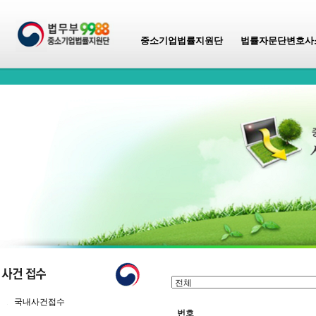
중소기업법률지원단
법률자문단변호사
국내사건접수
번호