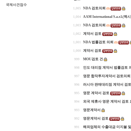
국제사건접수
NDA 검토의뢰
1,005
(1)
AAM International S.a.r.
1,004
NDA 검토의뢰
1,003
(1)
계약서 검토
1,002
NDA 법률검토 의뢰
1,001
(1)
계약서 검토
1,000
MOU검토 건
999
인도 대리점 계약서 법률검토 
998
영문 합작투자계약서 검토의뢰
997
러시아 판매대리점 계약서 검토
996
영문 계약서 검토
995
외국 제휴사 영문 계약서 검토
994
영문계약서
993
영문계약서 검토
992
해외업체의 수출대금 미지불 및
991