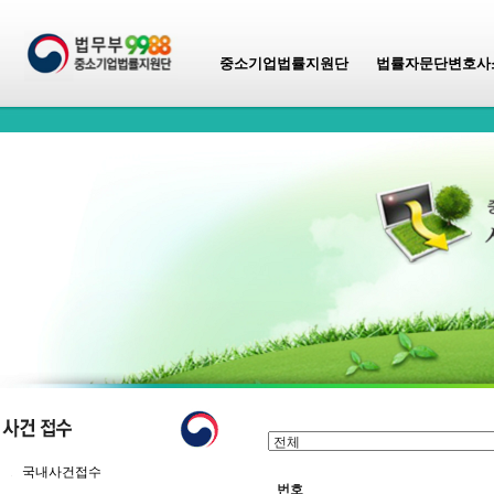
중소기업법률지원단
법률자문단변호사
국내사건접수
번호