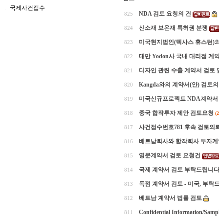
국제사건접수
NDA 검토 요청의 건
825
신소재 보온재 특허권 분쟁
824
미국현지법인(텍사스 휴스턴)의
823
대만 Yodon사 국내 대리점 
822
디자인 관련 수출 계약서 검토 
821
Kangda와의 계약서(안) 검토의
820
미국신규프로젝트 NDA계약서
819
중국 합작투자 제안 검토요청
818
(2
사건접수번호781 후속 검토의
817
베트남회사와 합작회사 투자계
816
영문계약서 검토 요청건
815
국제 계약서 검토 부탁드립니
814
독점 계약서 검토 - 미국, 부탁
813
베트남 계약서 법률 검토
812
Confidential Information/Samp
811