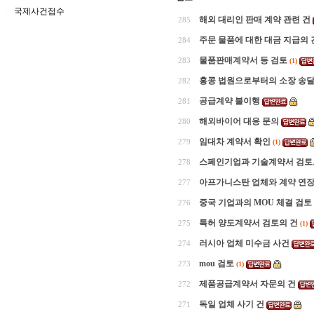
국제사건접수
해외 대리인 판매 계약 관련 건
285
주문 물품에 대한 대금 지급의 
284
물품판매계약서 등 검토
283
(1)
홍콩 법원으로부터의 소장 송달
282
공급계약 불이행
281
해외바이어 대응 문의
280
임대차 계약서 확인
279
(1)
스페인기업과 기술계약서 검토
278
아프가니스탄 업체와 계약 연
277
중국 기업과의 MOU 체결 검토
276
특허 양도계약서 검토의 건
275
(1)
러시아 업체 미수금 사건
274
mou 검토
273
(1)
제품공급계약서 자문의 건
272
독일 업체 사기 건
271