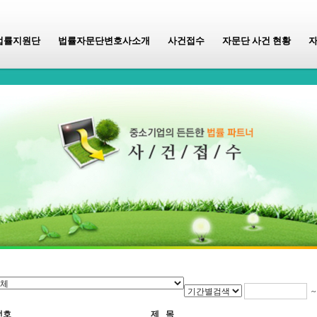
법률지원단
법률자문단변호사소개
사건접수
자문단 사건 현황
번호
제 목