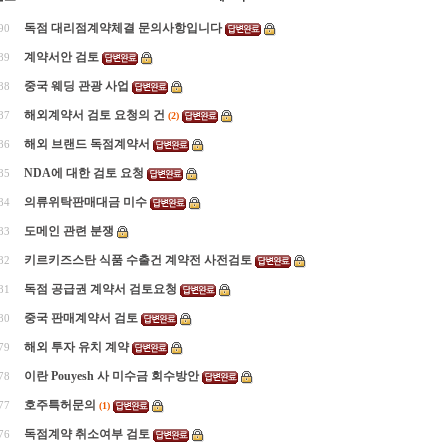
독점 대리점계약체결 문의사항입니다
90
계약서안 검토
89
중국 웨딩 관광 사업
88
해외계약서 검토 요청의 건
87
(2)
해외 브랜드 독점계약서
86
NDA에 대한 검토 요청
85
의류위탁판매대금 미수
84
도메인 관련 분쟁
83
키르키즈스탄 식품 수출건 계약전 사전검토
82
독점 공급권 계약서 검토요청
81
중국 판매계약서 검토
80
해외 투자 유치 계약
79
이란 Pouyesh 사 미수금 회수방안
78
호주특허문의
77
(1)
독점계약 취소여부 검토
76