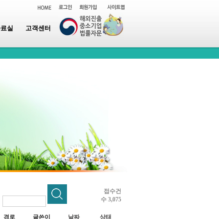
자료실
고객센터
접수건
수 3,075
~
경로
글쓴이
날짜
상태