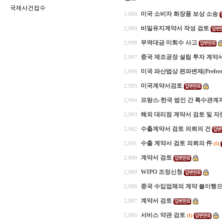
국제사건접수
미국 소비자 화장품 보상 소송
3,000
비밀유지계약서 작성 검토
2,999
무역대금 미회수 사고
2,998
중국 제조공장 설립 투자 계약서
2,997
미국 파산법상 편파변제(Preferen
2,996
미국계약서검토
2,995
프랑스-한국 법인 간 특수관계자 서
2,994
해외 대리점 계약서 검토 및 자
2,993
수출계약서 검토 의뢰의 건
2,992
수출 계약서 검토 의뢰의 件
2,991
(5)
계약서 검토
2,990
WIPO 조정신청
2,989
중국 수입업체의 계약 불이행으로
2,988
계약서 검토
2,987
서비스 약관 검토
2,986
(1)