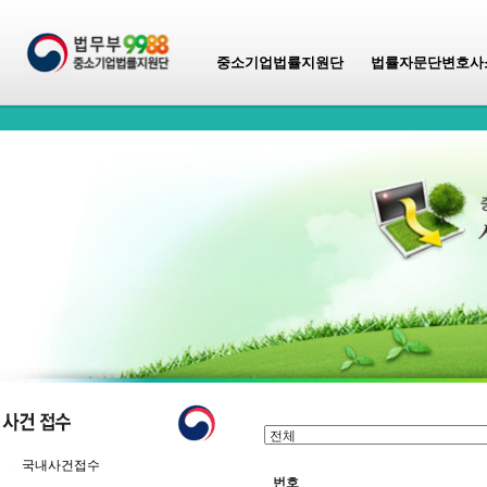
중소기업법률지원단
법률자문단변호사
국내사건접수
번호