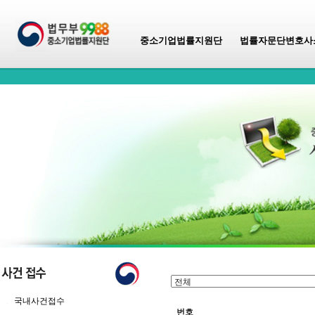
중소기업법률지원단
법률자문단변호사
국내사건접수
번호