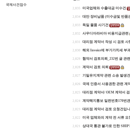
국제사건접수
미국업체와 수출대금 미수건
2,835
대만 장비납품 (미수금및 반품
2,834
독일 물품 사기건
2,833
사우디아라비아 비용지급관련
2,832
대리점 계약서 작성 시 검토 사
2,831
해외 Invoice에 부가가치세 부
2,830
협약서 검토의뢰_232번 글 관
2,829
계약서 검토 의뢰
2,828
기밀유지계약 관련 소송 발생
2,827
국제 인증서 사용권한 관련 계
2,826
대리점 계약서/ OEM 계약서 
2,825
계약해지통보 일련번호170번
2,824
대리점 계약서 검토 요청건입니
2,823
미국 업체와의 계약 전 서류 요
2,822
상대국 통관 불가로 인한 SHIP 
2,821