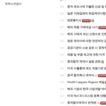
국제사건접수
중국 제조사에 지불한 선금 및
630
일본 거래업체의 독점계약사항 
629
영문통지서
628
해외 제품 구매대금 사기
627
해외 거래처 파산 신청으로 인한
626
영문 계약서에 대한 전면적인 
625
공공기관의 소송 검토 시 경제
624
제품 및 부품 재고에 대한 미국
623
중외합작 계약서 설립 관련
622
미국 수출통제 제도 적용기준 
621
중국 합자회사 계약서
620
(1)
World Company Register 메일
619
해외 기업의 한국 사업개발 MO
618
미국 MoCRA 리스팅 등록 대행
617
중국합자계약서 번역본
616
(1)