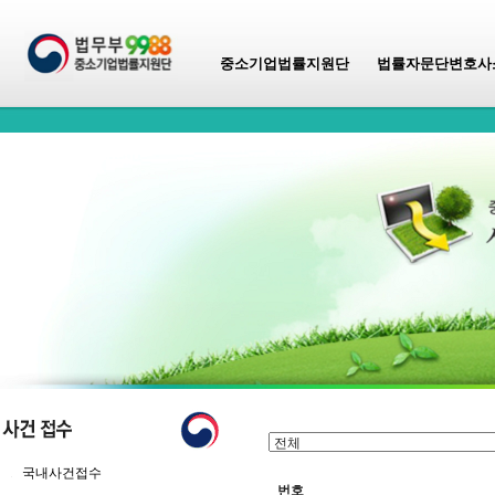
중소기업법률지원단
법률자문단변호사
국내사건접수
번호