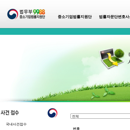
중소기업법률지원단
법률자문단변호사
국내사건접수
번호