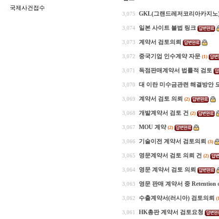
국제사건접수
GKL(그랜드레저코리아카지노
3,075
일본 사이트 불법 링크
3,074
계약서 검토의뢰
3,073
중국기업 인수계약 자문
3,072
(1)
독점판매계약서 법률적 검토
3,071
대 이란 미수금관련 해결방안 
3,070
계약서 검토 의뢰
3,069
(2)
개발계약서 검토 건
3,068
(2)
MOU 계약
3,067
(2)
기술이전 계약서 검토의뢰
3,066
(3)
영문계약서 검토 의뢰 건
3,065
(2)
영문 계약서 검토 의뢰
3,064
영문 판매 계약서 중 Retention 
3,063
수출계약서(러시아) 검토의뢰
3,062
(
HK총판 계약서 검토요청
3,061