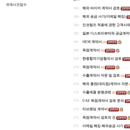
국제사건접수
해외 바이어 계약서 검토
585
해외 송금 사기(이메일 해킹)
584
인코텀즈 적용에 관한 고객사와
583
일본 디스트리뷰터와 공급계약
582
OEM 계약서
581
(1)
독점계약서
580
(1)
한중합자기업협의서 검토
579
독점계약서
578
(1)
수출계약서 자문 및 검토
577
(2)
해외 총판(대리점)계약서 자문
576
수출제품 분쟁관련
575
(1)
UAE 독점계약서 검토 문의
574
리브랜딩 계약서
573
독점계약서 검토의 건
572
이메일 해킹 해외송금 사기
571