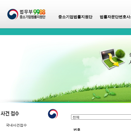
중소기업법률지원단
법률자문단변호사
국내사건접수
번호