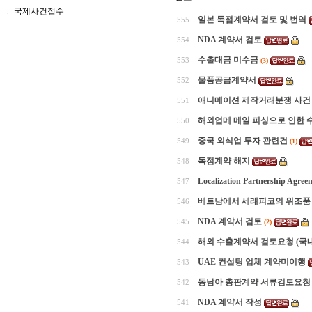
국제사건접수
일본 독점계약서 검토 및 번역
555
NDA 계약서 검토
554
수출대금 미수금
553
(3)
물품공급계약서
552
애니메이션 제작거래분쟁 사건 
551
해외업메 메일 피싱으로 인한 
550
중국 외식업 투자 관련건
549
(1)
독점계약 해지
548
Localization Partnership Agree
547
베트남에서 세래피코의 위조품 
546
NDA 계약서 검토
545
(2)
해외 수출계약서 검토요청 (국
544
UAE 컨설팅 업체 계약미이행
543
동남아 총판계약 서류검토요청
542
NDA 계약서 작성
541