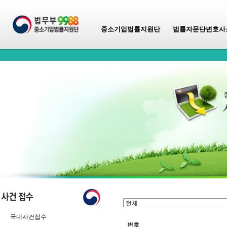
중소기업법률지원단
법률자문단변호사
국내사건접수
번호