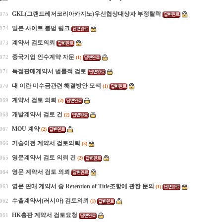
GKL(그랜드레저코리아카지노)우선협상대상자 부정탈락
,075
일본 사이트 불법 링크
,074
계약서 검토의뢰
,073
중국기업 인수계약 자문
,072
(1)
독점판매계약서 법률적 검토
,071
대 이란 미수금관련 해결방안 모색
,070
(1)
계약서 검토 의뢰
,069
(2)
개발계약서 검토 건
,068
(2)
MOU 계약
,067
(2)
기술이전 계약서 검토의뢰
,066
(3)
영문계약서 검토 의뢰 건
,065
(2)
영문 계약서 검토 의뢰
,064
영문 판매 계약서 중 Retention of Title조항에 관한 문의
,063
(1)
수출계약서(러시아) 검토의뢰
,062
(1)
HK총판 계약서 검토요청
,061