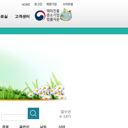
자료실
고객센터
접수건
수 3,075
~
경로
글쓴이
날짜
상태