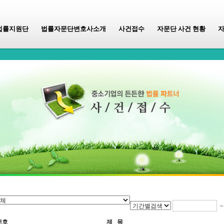
법률지원단
법률자문단변호사소개
사건접수
자문단 사건 현황
번호
제 목