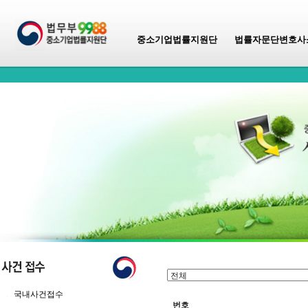
중소기업법률지원단
법률자문단변호사
국내사건접수
번호