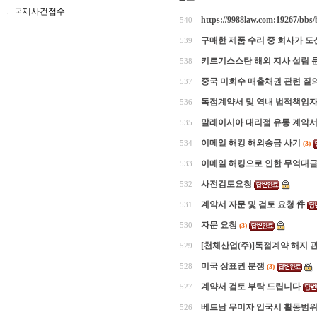
국제사건접수
https://9988law.com:19267/bb
540
구매한 제품 수리 중 회사가 도
539
키르기스스탄 해외 지사 설립 
538
중국 미회수 매출채권 관련 질
537
독점계약서 및 역내 법적책임자
536
말레이시아 대리점 유통 계약서
535
이메일 해킹 해외송금 사기
534
(3)
이메일 해킹으로 인한 무역대금
533
사전검토요청
532
계약서 자문 및 검토 요청 件
531
자문 요청
530
(3)
[천체산업(주)]독점계약 해지 
529
미국 상표권 분쟁
528
(3)
계약서 검토 부탁 드립니다
527
베트남 무미자 입국시 활동범위
526