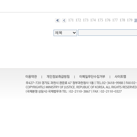
171
172
173
174
175
176
177
178
179
1