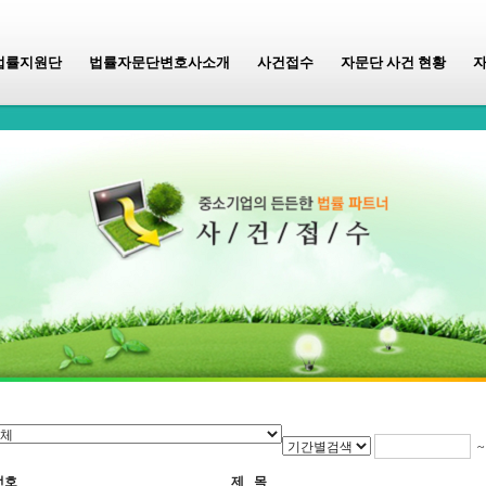
법률지원단
법률자문단변호사소개
사건접수
자문단 사건 현황
번호
제 목