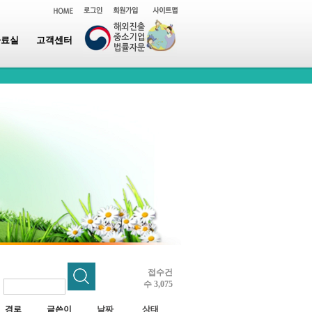
자료실
고객센터
접수건
수 3,075
~
경로
글쓴이
날짜
상태