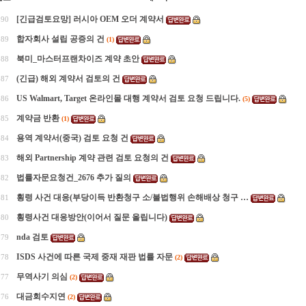
[긴급검토요망] 러시아 OEM 오더 계약서
390
합자회사 설립 공증의 건
389
(1)
북미_마스터프랜차이즈 계약 초안
388
(긴급) 해외 계약서 검토의 건
387
US Walmart, Target 온라인몰 대행 계약서 검토 요청 드립니다.
386
(5)
계약금 반환
385
(1)
용역 계약서(중국) 검토 요청 건
384
해외 Partnership 계약 관련 검토 요청의 건
383
법률자문요청건_2676 추가 질의
382
횡령 사건 대응(부당이득 반환청구 소/불법행위 손해배상 청구 …
381
횡령사건 대응방안(이어서 질문 올립니다)
380
nda 검토
379
ISDS 사건에 따른 국제 중재 재판 법률 자문
378
(2)
무역사기 의심
377
(2)
대금회수지연
376
(2)