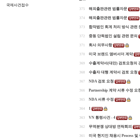
국제사건접수
해외출판관련 법률자문
375
해외출판관련 법률자문
374
합작법인 회계 처리 방식 관련 
373
중동 단독법인 설립 관련 문의
372
회사 의무사항
371
미국 브랜드 앰버서더 계약
370
수출계약서(대만) 검토요청의 
369
수출자 대행 계약서 검토 요청
368
NDA 검토 요청
367
Partnership 계약 서류 수정 요
366
NDA 서류 수정
365
1
364
VN 횡령사건 - 4
363
무역분쟁 상대방 연락회피
362
미국 현지인 채용시 Process 
361