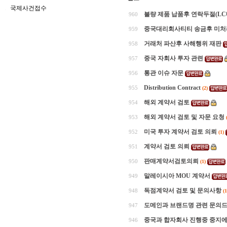
국제사건접수
불량 제품 납품후 연락두절(LC
960
중국대리회사티티 송금후 미처
959
거래처 파산후 사해행위 재판
958
중국 자회사 투자 관련
957
통관 이슈 자문
956
Distribution Contract
955
(2)
해외 계약서 검토
954
해외 계약서 검토 및 자문 요청
953
미국 투자 계약서 검토 의뢰
952
(1)
계약서 검토 의뢰
951
판매계약서검토의뢰
950
(1)
말레이시아 MOU 계약서
949
독점계약서 검토 및 문의사항
948
(1
도메인과 브랜드명 관련 문의드
947
중국과 합자회사 진행중 중지에
946