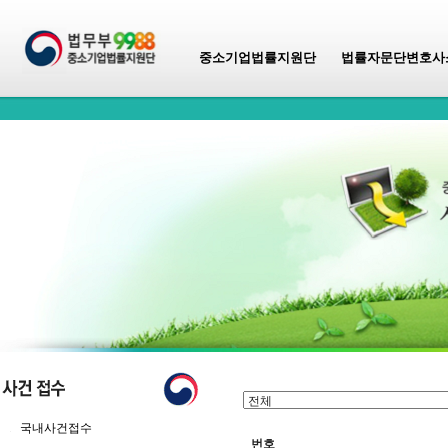
중소기업법률지원단
법률자문단변호사
국내사건접수
번호