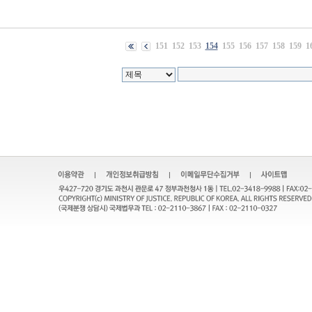
151
152
153
154
155
156
157
158
159
1