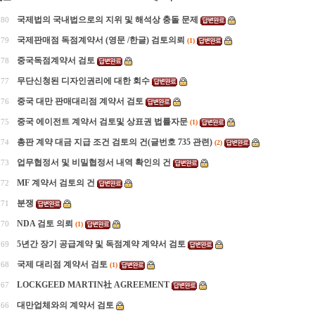
국제법의 국내법으로의 지위 및 해석상 충돌 문제
780
국제판매점 독점계약서 (영문 /한글) 검토의뢰
779
(1)
중국독점계약서 검토
778
무단신청된 디자인권리에 대한 회수
777
중국 대만 판매대리점 계약서 검토
776
중국 에이전트 계약서 검토및 상표권 법률자문
775
(1)
총판 계약 대금 지급 조건 검토의 건(글번호 735 관련)
774
(2)
업무협정서 및 비밀협정서 내역 확인의 건
773
MF 계약서 검토의 건
772
분쟁
771
NDA 검토 의뢰
770
(1)
5년간 장기 공급계약 및 독점계약 계약서 검토
769
국제 대리점 계약서 검토
768
(1)
LOCKGEED MARTIN社 AGREEMENT
767
대만업체와의 계약서 검토
766