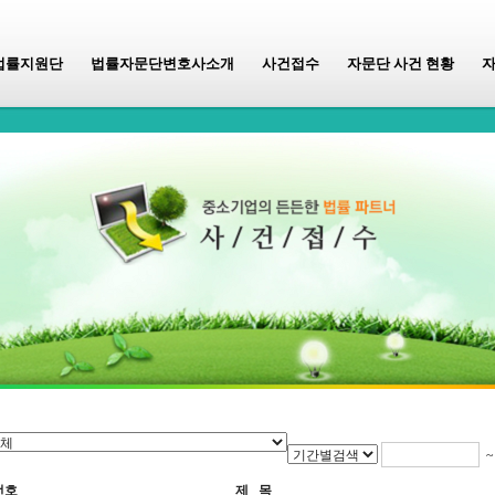
법률지원단
법률자문단변호사소개
사건접수
자문단 사건 현황
번호
제 목