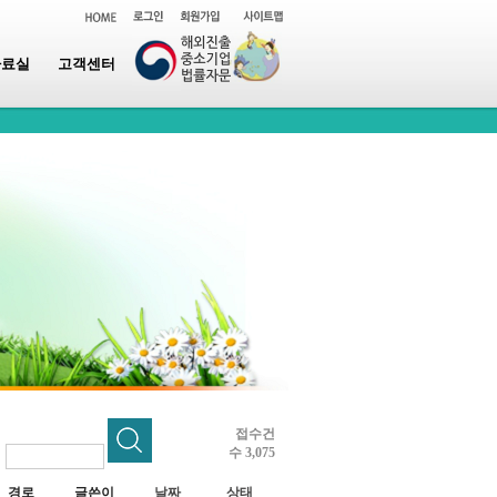
자료실
고객센터
접수건
수 3,075
~
경로
글쓴이
날짜
상태