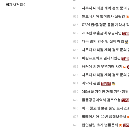
국제사건접수
사우디 대리점 계약 검토 문의 
690
인도네시아 합작회사 설립건
689
(1)
OEM 한/중/영문 통합 계약서 
688
2016년 수출금액 수금지연
687
태국 법인 인수 및 설비 매입
686
사우디 대리점 계약 검토 문의 
685
이란프로젝트 결제지연건
684
해커에 의한 무역거래 사기
683
(2)
사우디 대리점 계약 검토 문의 
682
계약서 관련
681
M&A을 가장한 거래 기만 행위
680
물품공급계역서 검토요청
679
미국 창고에 보관 중인 도서 소
678
말레이시아 -15년 품질보증서
677
(1
법인설립 초기 법률문제
676
(1)