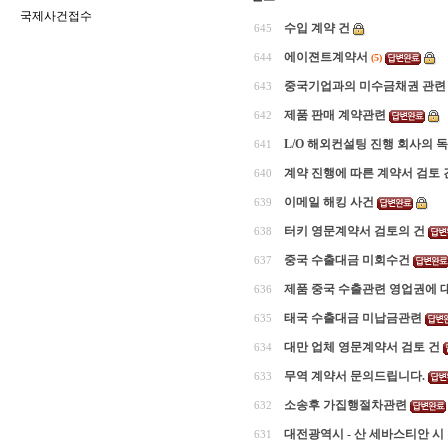
국제사건접수
수입 계약 건
645
에이젼트계약서
644
(5)
중국기업과의 미수금채권 관련
643
제품 판매 계약관련
642
L/O 해외컨설팅 진행 회사의 
641
계약 진행에 따른 계약서 검토 
640
이메일 해킹 사건
639
터키 영문계약서 검토의 건
638
중국 수출대금 미회수건
637
제품 중국 수출관련 영업권에 
636
태국 수출대금 미납금관련
635
대만 업체 영문계약서 검토 건
634
무역 계약서 문의드립니다.
633
소송후 가집행절차관련
632
대전광역시 - 산 세바스티안 시 
631