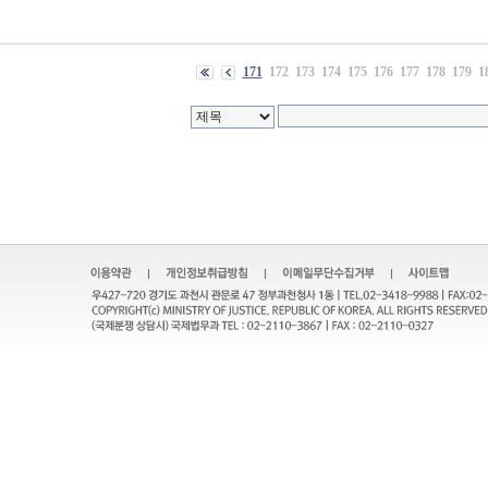
171
172
173
174
175
176
177
178
179
1