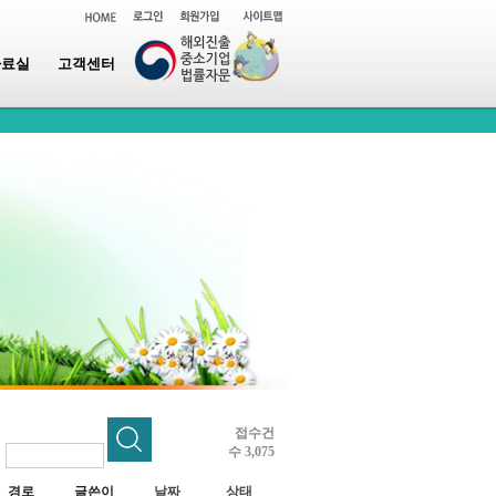
자료실
고객센터
접수건
수 3,075
~
경로
글쓴이
날짜
상태