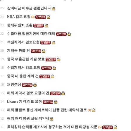
장비대금 미수금 관련입니다
525
NDA 검토 요청
524
(3)
중재위원회 소환
523
수출대금 입금지연에 대한 대책
522
독점계약서 검토요청
521
계약금 환불 건
520
중국 수출관련 기술 보호
519
수입계약서 검토 요망
518
중국 내 총판 계약 건
517
채권추심
516
해외 계약서 검토 요청의 건
515
License 계약 검토 요청
514
해외 플랜트 통신 게이트웨이 납품 관련 계약서 검토
513
(1)
해외 현지 병원 설립 계약서
512
특허침해 손해를 제조사에 청구하는 것에 대한 타당성 자문
511
(5)