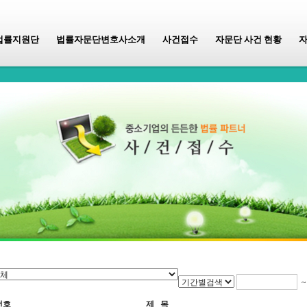
법률지원단
법률자문단변호사소개
사건접수
자문단 사건 현황
번호
제 목