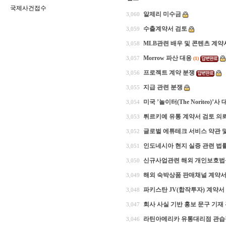
국제사건접수
알제리 미수금
3,060
수출계약서 검토
3,059
MLB관련 배우 및 콘텐츠 계약
3,058
Morrow 파산 대응
3,057
(1)
프로젝트 계약 분쟁
3,056
지급 관련 분쟁
3,055
미국 ’놀이터(The Noriteo)
3,054
튀르키예 유통 계약서 검토 의
3,053
글로벌 에튜테크 서비스 약관 
3,052
인도네시아 현지 실증 관련 법
3,051
신규사업관련 해외 개인보호법
3,050
해외 숙박상품 판매채널 계약서
3,049
파키스탄 JV(합작투자) 계약서
3,048
회사 사실 기반 홍보 문구 기재
3,047
라틴아메리카 유통대리점 관습적
3,046