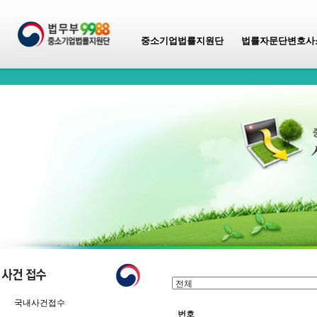
중소기업법률지원단
법률자문단변호사
국내사건접수
번호