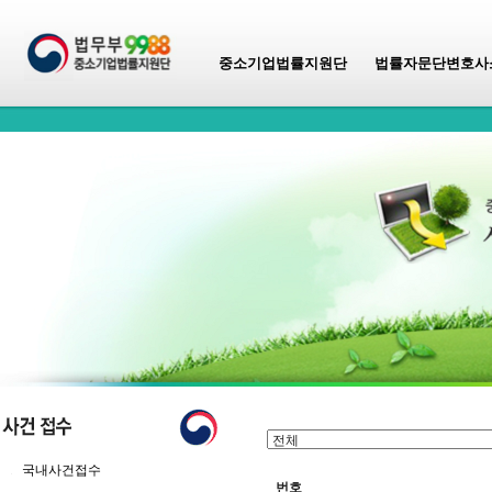
중소기업법률지원단
법률자문단변호사
국내사건접수
번호