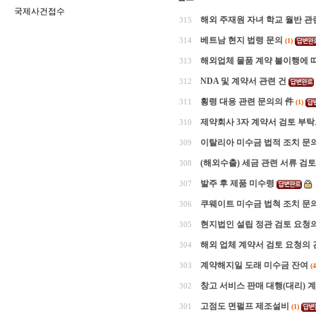
국제사건접수
해외 주재원 자녀 학교 월반 관
315
베트남 현지 법령 문의
314
(1)
해외업체 물품 계약 불이행에 따
313
NDA 및 계약서 관련 건
312
횡령 대응 관련 문의의 件
311
(1)
제약회사 3자 계약서 검토 부
310
이탈리아 미수금 법적 조치 문
309
(해외수출) 세금 관련 서류 검토
308
발주 후 제품 미수령
307
쿠웨이트 미수금 법척 조치 
306
현지법인 설립 정관 검토 요청의
305
해외 업체 계약서 검토 요청의 
304
계약해지일 도래 미수금 잔여
303
(4
창고 서비스 판매 대행(대리) 
302
고점도 면펄프 제조설비
301
(1)