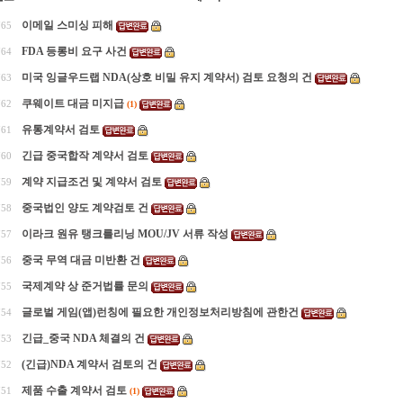
이메일 스미싱 피해
765
FDA 등롱비 요구 사건
764
미국 잉글우드랩 NDA(상호 비밀 유지 계약서) 검토 요청의 건
763
쿠웨이트 대금 미지급
762
(1)
유통계약서 검토
761
긴급 중국합작 계약서 검토
760
계약 지급조건 및 계약서 검토
759
중국법인 양도 계약검토 건
758
이라크 원유 탱크를리닝 MOU/JV 서류 작성
757
중국 무역 대금 미반환 건
756
국제계약 상 준거법률 문의
755
글로벌 게임(앱)런칭에 필요한 개인정보처리방침에 관한건
754
긴급_중국 NDA 체결의 건
753
(긴급)NDA 계약서 검토의 건
752
제품 수출 계약서 검토
751
(1)