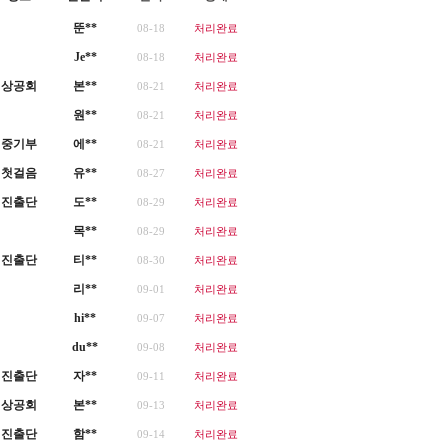
뚠**
08-18
처리완료
Je**
08-18
처리완료
상공회
본**
08-21
처리완료
원**
08-21
처리완료
중기부
에**
08-21
처리완료
첫걸음
유**
08-27
처리완료
진출단
도**
08-29
처리완료
목**
08-29
처리완료
진출단
티**
08-30
처리완료
리**
09-01
처리완료
hi**
09-07
처리완료
du**
09-08
처리완료
진출단
자**
09-11
처리완료
상공회
본**
09-13
처리완료
진출단
함**
09-14
처리완료