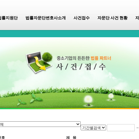
법률지원단
법률자문단변호사소개
사건접수
자문단 사건 현황
번호
제 목