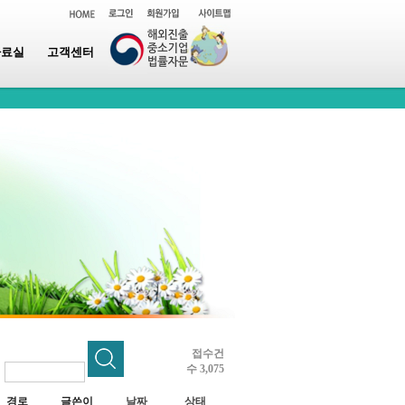
자료실
고객센터
접수건
수 3,075
~
경로
글쓴이
날짜
상태