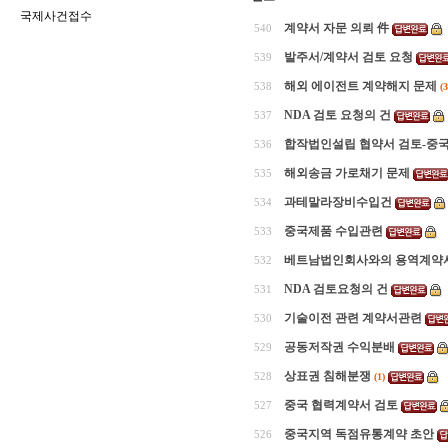
국제사건접수
계약서 자문 의뢰 件
540
발주서/계약서 검토 요청
539
해외 에이전트 계약해지 문제
538
(3
NDA 검토 요청의 건
537
합작법인설립 협약서 검토-중
536
해외송금 가로채기 문제
535
과테말라장비수입건
534
중국제품 수입관련
533
베트남법인회사와의 용역계약서
532
NDA 검토요청의 건
531
기술이전 관련 계약서관련
530
공동저작권 수익분배
529
상표권 침해분쟁
528
(1)
중국 협력계약서 검토
527
중국지역 독점유통계약 초안
526