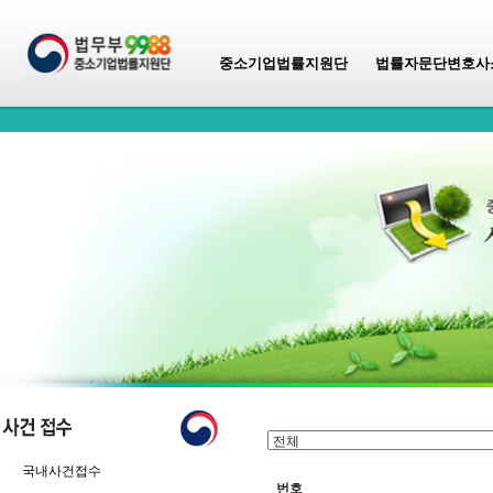
중소기업법률지원단
법률자문단변호사
국내사건접수
번호